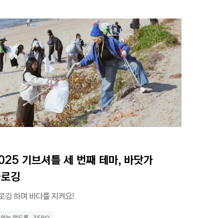
025 기브셔틀 세 번째 테마, 바닷가 
플로깅
로깅 하며 바다를 지켜요!
외는 없도록_ZERO