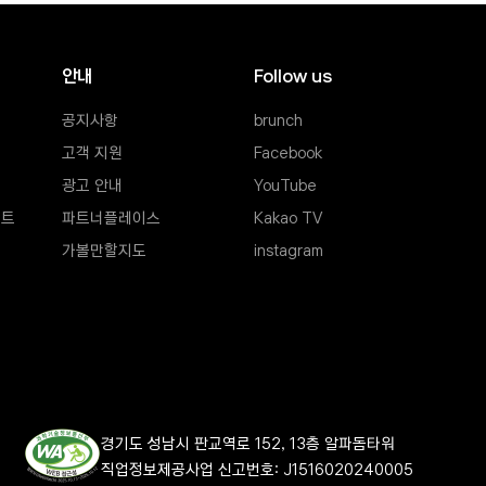
안내
Follow us
공지사항
brunch
새창열림
고객 지원
Facebook
새창열림
광고 안내
YouTube
새창열림
포트
새창열림
파트너플레이스
새창열림
Kakao TV
새창열림
가볼만할지도
instagram
새창열림
열림
경기도 성남시 판교역로 152, 13층 알파돔타워
직업정보제공사업 신고번호: 
J1516020240005