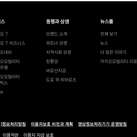
비스
동행과 상생
뉴스룸
오 T
브랜드 소개
뉴스룸
전체 보기
오 T 비즈니스
파트너 상생
뉴스
오내비
지역사회 상생
더 많은 이야기
오모빌리티 
친환경
카카오모빌리티 리
주행
바로선지급
오모빌리티 
도로 위 히어로즈
새창열림
틱스
de
치)정보처리방침
이용자보호 비전과 계획
영상정보처리기기 운영방침
새창
이용약관
새창열림
이용자 자금 보호