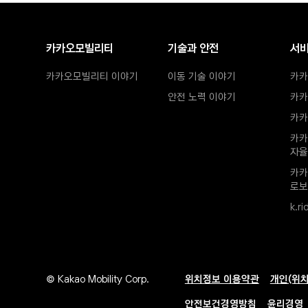
전체메뉴
카카오모빌리티
기술과 안전
서
카카오모빌리티 이야기
이동 기술 이야기
카카
안전 노력 이야기
카카
카카
카카
자율
카카
로보
k.ri
푸터 메뉴
© 
Kakao Mobility Corp.
위치정보 이용약관
새창열림
개인(위
안전보건경영방침
새창열림
윤리경영