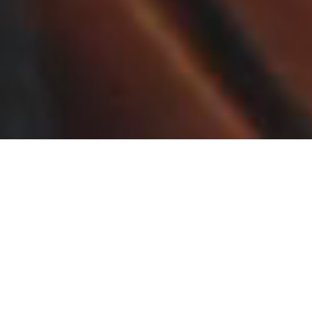
카카오 T 서비스 목록
홈
택시
대리
바이크
주차
항공