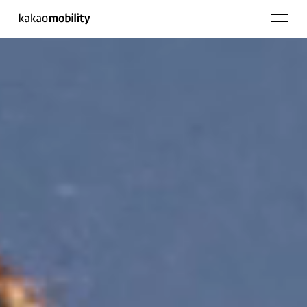
KakaoMobility
펼치기