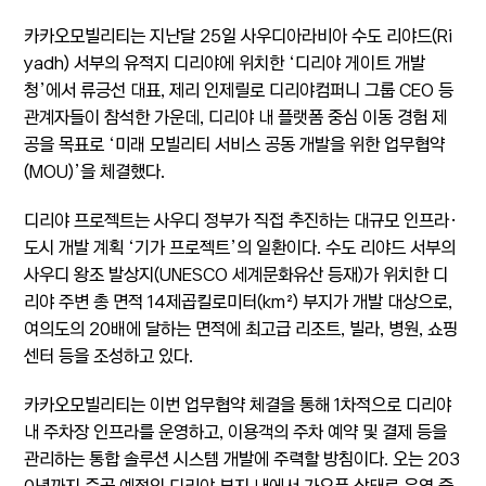
카카오모빌리티는 지난달 25일 사우디아라비아 수도 리야드(Ri
yadh) 서부의 유적지 디리야에 위치한 ‘디리야 게이트 개발
청’에서 류긍선 대표, 제리 인제릴로 디리야컴퍼니 그룹 CEO 등
관계자들이 참석한 가운데, 디리야 내 플랫폼 중심 이동 경험 제
공을 목표로 ‘미래 모빌리티 서비스 공동 개발을 위한 업무협약
(MOU)’을 체결했다.
디리야 프로젝트는 사우디 정부가 직접 추진하는 대규모 인프라·
도시 개발 계획 ‘기가 프로젝트’의 일환이다. 수도 리야드 서부의
사우디 왕조 발상지(UNESCO 세계문화유산 등재)가 위치한 디
리야 주변 총 면적 14제곱킬로미터(km²) 부지가 개발 대상으로,
여의도의 20배에 달하는 면적에 최고급 리조트, 빌라, 병원, 쇼핑
센터 등을 조성하고 있다.
카카오모빌리티는 이번 업무협약 체결을 통해 1차적으로 디리야
내 주차장 인프라를 운영하고, 이용객의 주차 예약 및 결제 등을
관리하는 통합 솔루션 시스템 개발에 주력할 방침이다. 오는 203
0년까지 준공 예정인 디리야 부지 내에서 가오픈 상태로 운영 중