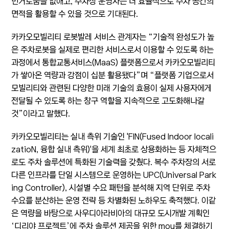
번거로움을 없애고, 주차장 운영자는 더 효율적으로 주차 공간의
면적을 활용할 수 있을 것으로 기대된다.
카카오모빌리티 로봇발레 서비스 관계자는 “기술적 완성도가 높
은 주차로봇을 실제로 편리한 서비스로서 이용할 수 있도록 하는
과정에서 통합교통서비스(MaaS) 플랫폼으로서 카카오모빌리티
가 쌓아온 역량과 강점이 십분 활용됐다”며 “플랫폼 기업으로서
모빌리티와 관련된 다양한 미래 기술의 효용이 실제 사용자에게
전달될 수 있도록 하는 창구 역할을 지속적으로 고도화해나갈
것”이라고 말했다.
카카오모빌리티는 실내 측위 기술인 'FIN(Fused Indoor locali
zatioN, 융합 실내 측위)'을 세계 최초로 상용화하는 등 자체적으
로도 주차 솔루션에 특화된 기술력을 갖췄다. 복수 주차장의 서로
다른 인프라를 단일 시스템으로 운영하는 UPC(Universal Park
ing Controller), 시설별 수요 패턴을 분석해 지역 단위로 주차
수요를 분산하는 운영 전략 등 차별화된 노하우도 축적했다. 이같
은 역량을 바탕으로 사우디아라비아의 대규모 도시개발 계획인
‘디리야 프로젝트’에 주차 솔루션 제공을 위한 mou를 체결하기