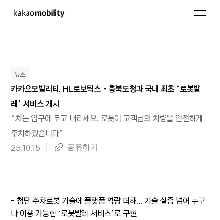
KakaoMobility
펼치기
뉴스
카카오모빌리티, HL로보틱스・충북도청과 국내 최초 ‘로봇발
레’ 서비스 개시
“차는 입구에 두고 내리세요, 로봇이 고객님의 차량을 안전하게
주차하겠습니다”
작성 일자
25.10.15
링크복사
공유하기
- 첨단 주차로봇 기술에 플랫폼 역량 더해... 기술 실증 넘어 누구
나 이용 가능한 ‘로봇발레 서비스’로 구현