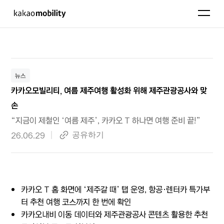
KakaoMobility
펼치기
뉴스
카카오모빌리티, 여름 제주여행 활성화 위해 제주관광공사와 맞
손
“지금이 제철인 ‘여름 제주’, 카카오 T 하나면 여행 준비 끝!”
작성 일자
26.06.29
링크복사
공유하기
카카오 T 홈 화면에 ‘제주갈 때’ 탭 운영, 항공·렌터카 특가부
터 추천 여행 코스까지 한 번에 확인
카카오내비 이동 데이터와 제주관광공사 콘텐츠 활용한 추천